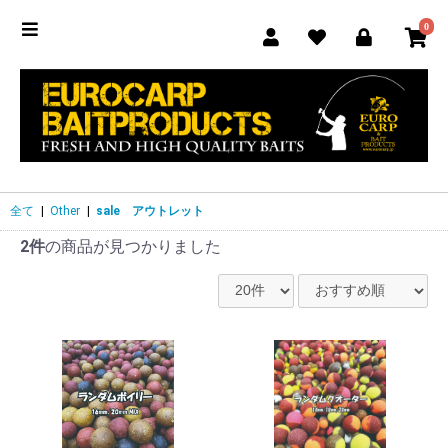
0
全て
|
Other
|
sale アウトレット
2件
の商品が見つかりました