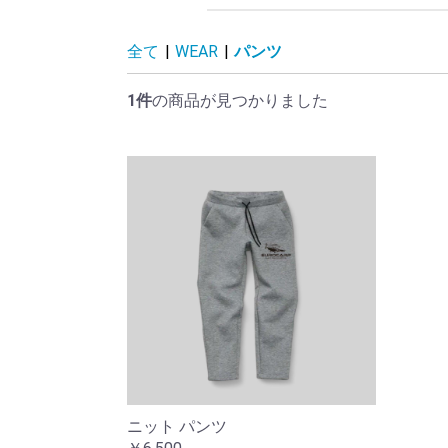
ツナバナナ
ツナモルツ
ムラサキイモ
シルクスイート
ブラッドワーム
クリル
ナッツエナジー
オクトパスス クイッ
ワフター
ポップアップ
クオーター
イミテーションベイト
スティック/24ｍｍ/
リキッド各種
スプレー
ペレット
パウダー&シード
新着商品
Ｐ
フ
タ
ラ
オ
ケ
ラ
EU
KO
DA
EN
ダ
タ
FO
全て
|
WEAR
|
パンツ
ド
BIGBAITS
1件
の商品が見つかりました
ニット パンツ