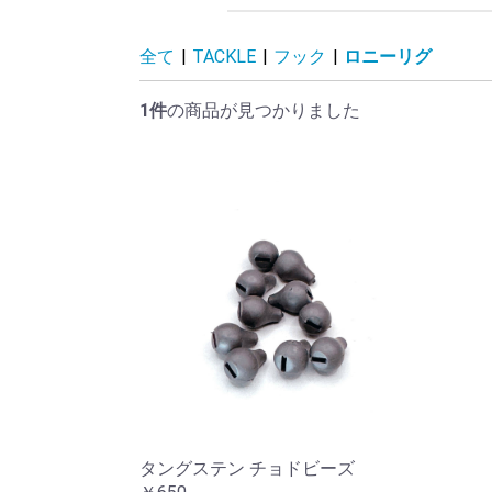
ツナバナナ
ツナモルツ
ムラサキイモ
シルクスイート
ブラッドワーム
クリル
ナッツエナジー
オクトパスス クイッ
ワフター
ポップアップ
クオーター
イミテーションベイト
スティック/24ｍｍ/
リキッド各種
スプレー
ペレット
パウダー&シード
新着商品
Ｐ
フ
タ
ラ
オ
ケ
ラ
EU
KO
DA
EN
ダ
タ
FO
全て
|
TACKLE
|
フック
|
ロニーリグ
ド
BIGBAITS
1件
の商品が見つかりました
タングステン チョドビーズ