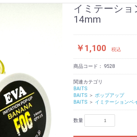
イミテーショ
ＶＡ
ック
ーミナルタックル
イン
モリ
ース＆グッズ
ンディングネット
ROCARP
RDA
IWA
TERPRIZE
ンベルポップアップ
ニシ型
G
DELKIM
ナイトライト
パーツ/ケース
フック . パーツ
アライナー
ロニーリグ
ヘアーリグ
スイベル . スナップ
クリップ . ラバー
アンチタングル
ニードル . ツール
フックリンク
リードコア
フラットぺアー
ディスタンス
ダンピー
グリッパー
インライン
コーティングパウダー
ケース
ベイティングツール
ロッドポッド
バンクスティック
ロッドレスト
ステンレ
14mm
￥1,100
税込
商品コード：
9528
関連カテゴリ
BAITS
BAITS
＞
ポップアップ
BAITS
＞
イミテーションベ
数量