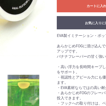
カートに入
お買い物を続ける
カートへ進む
お気に入りに
EVA製イミテーション・ポッ
あらかじめFOGに浸け込ん
アップです。
バナナフレーバーの甘く強い
・高い浮力を長時間キープし
をサポート。
・視認性とアピール力にも優
ます。
・EVA素材ならではの高い
・あらかじめFOGのフレー
投入できます。
・フックへの取り付けは、ベ