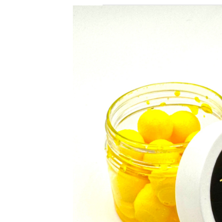
ツナバナナ
ツナモルツ
ムラサキイモ
シルクスイート
ブラッドワーム
クリル
ナッツエナジー
オクトパスス クイッ
ワフター
ポップアップ
クオーター
イミテーションベイト
スティック/24ｍｍ/
リキッド各種
スプレー
ペレット
パウダー&シード
新着商品
Ｐ
フ
タ
ラ
オ
ケ
ラ
EU
KO
DA
EN
ダ
タ
FO
ド
BIGBAITS