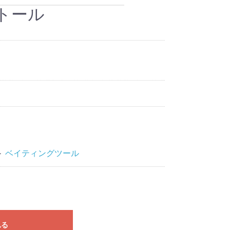
トール
ス製スイベル
T－シャツ
ウエアー、キャップ
パンツ
Used タックル
sale アウトレット
オリジナルグッズ
ステッカー
＞
ベイティングツール
れる