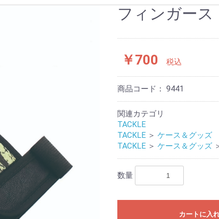
フィンガース
ＶＡ
ック
ーミナルタックル
イン
モリ
ース＆グッズ
ンディングネット
ROCARP
RDA
IWA
TERPRIZE
ンベルポップアップ
ニシ型
G
DELKIM
ナイトライト
パーツ/ケース
フック . パーツ
アライナー
ロニーリグ
ヘアーリグ
スイベル . スナップ
クリップ . ラバー
アンチタングル
ニードル . ツール
フックリンク
リードコア
フラットぺアー
ディスタンス
ダンピー
グリッパー
インライン
コーティングパウダー
ケース
ベイティングツール
ロッドポッド
バンクスティック
ロッドレスト
ステンレ
￥700
税込
商品コード：
9441
関連カテゴリ
TACKLE
TACKLE
＞
ケース＆グッズ
TACKLE
＞
ケース＆グッズ
数量
カートに入