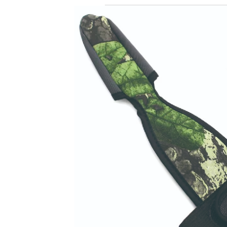
ツナバナナ
ツナモルツ
ムラサキイモ
シルクスイート
ブラッドワーム
クリル
ナッツエナジー
オクトパスス クイッ
ワフター
ポップアップ
クオーター
イミテーションベイト
スティック/24ｍｍ/
リキッド各種
スプレー
ペレット
パウダー&シード
新着商品
Ｐ
フ
タ
ラ
オ
ケ
ラ
EU
KO
DA
EN
ダ
タ
FO
ド
BIGBAITS